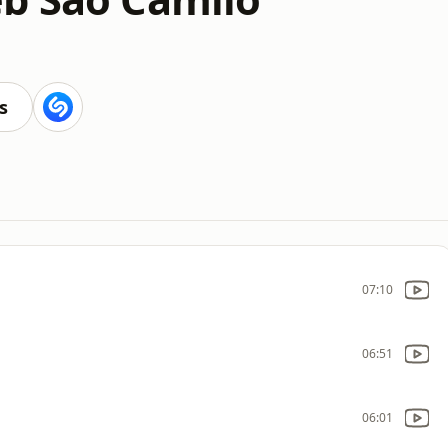
s
07:10
06:51
06:01