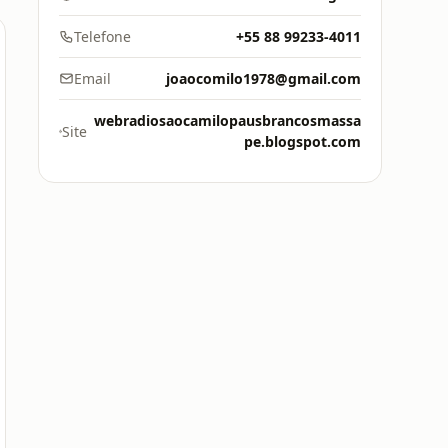
Telefone
+55 88 99233-4011
Email
joaocomilo1978@gmail.com
webradiosaocamilopausbrancosmassa
Site
pe.blogspot.com