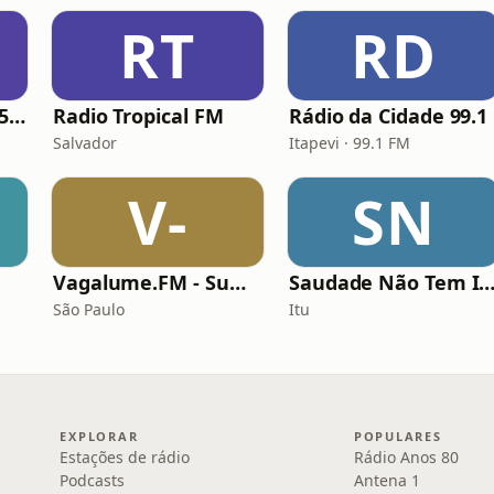
RT
RD
Rádio Exclusiva 93.5 FM
Radio Tropical FM
Rádio da Cidade 99.1
Salvador
Itapevi · 99.1 FM
V-
SN
Vagalume.FM - Summer
Saudade Não Tem Id
São Paulo
Itu
EXPLORAR
POPULARES
Estações de rádio
Rádio Anos 80
Podcasts
Antena 1