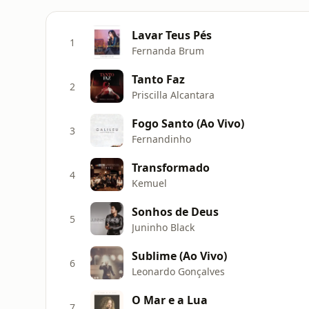
Lavar Teus Pés
1
Fernanda Brum
Tanto Faz
2
Priscilla Alcantara
Fogo Santo (Ao Vivo)
3
Fernandinho
Transformado
4
Kemuel
Sonhos de Deus
5
Juninho Black
Sublime (Ao Vivo)
6
Leonardo Gonçalves
O Mar e a Lua
7