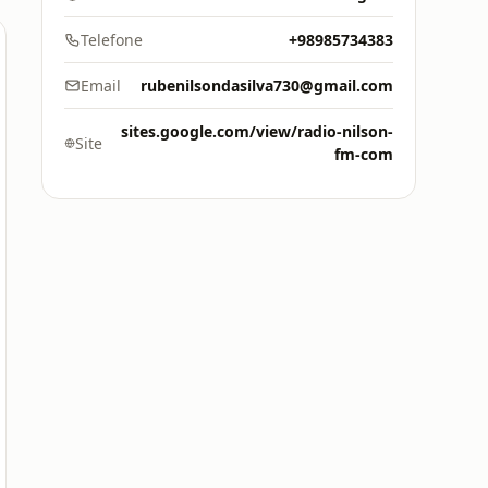
Telefone
+98985734383
Email
rubenilsondasilva730@gmail.com
sites.google.com/view/radio-nilson-
Site
fm-com