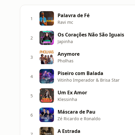
Palavra de Fé
1
Ravi mc
Os Corações Não São Iguais
2
Japinha
Anymore
3
Pholhas
Piseiro com Balada
4
Vitinho Imperador & Brisa Star
Um Ex Amor
5
Klessinha
Máscara de Pau
6
Zé Ricardo e Ronaldo
A Estrada
7