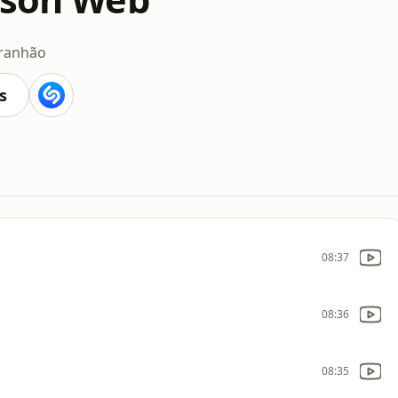
ranhão
s
08:37
08:36
08:35