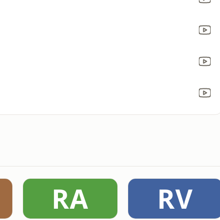
RA
RV