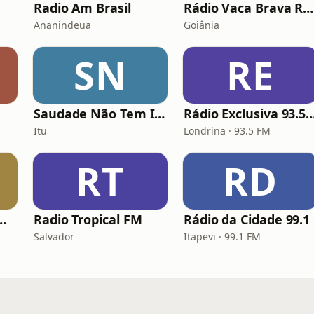
Radio Am Brasil
Rádio Vaca Brava Rock
Ananindeua
Goiânia
SN
RE
Saudade Não Tem Idade
Rádio Exclusiva 93
Itu
Londrina · 93.5 FM
RT
RD
.FM - Summer
Radio Tropical FM
Rádio da Cidade 99.1
Salvador
Itapevi · 99.1 FM