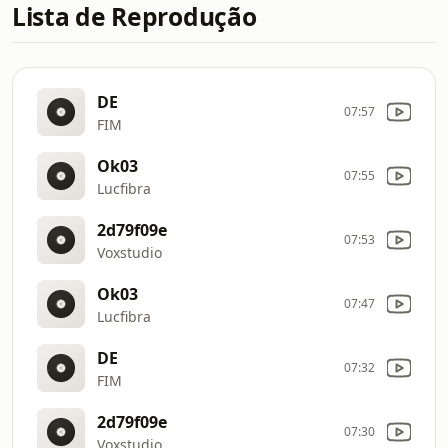
Lista de Reprodução
DE
07:57
FIM
Ok03
07:55
Lucfibra
2d79f09e
07:53
Voxstudio
Ok03
07:47
Lucfibra
DE
07:32
FIM
2d79f09e
07:30
Voxstudio