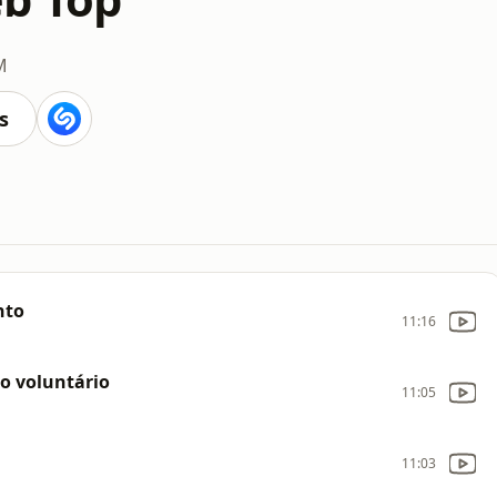
M
s
nto
11:16
io voluntário
11:05
11:03