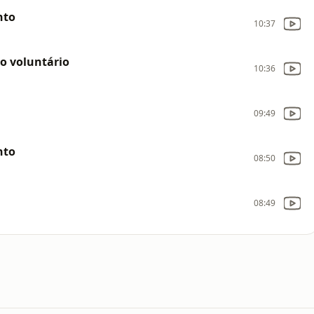
nto
10:37
io voluntário
10:36
09:49
nto
08:50
08:49