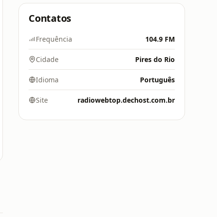
Contatos
Frequência
104.9 FM
Cidade
Pires do Rio
Idioma
Português
Site
radiowebtop.dechost.com.br