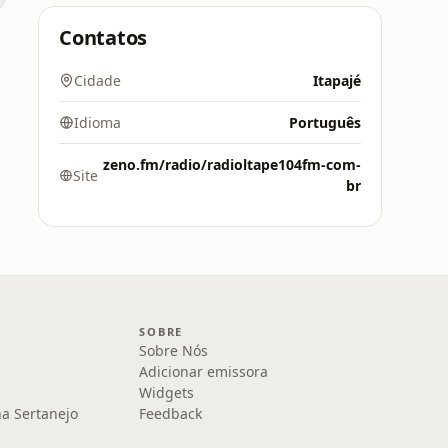
Contatos
Cidade
Itapajé
Idioma
Português
zeno.fm/radio/radioltape104fm-com-
Site
br
SOBRE
Sobre Nós
Adicionar emissora
Widgets
na Sertanejo
Feedback