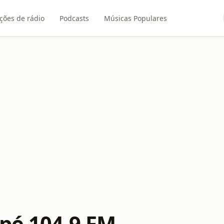
ções de rádio
Podcasts
Músicas Populares
apé 104,9 FM