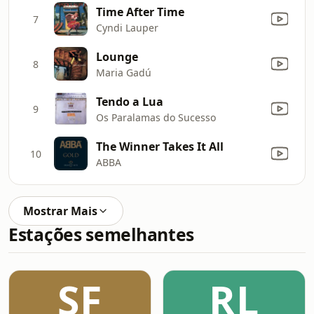
Time After Time
7
Cyndi Lauper
Lounge
8
Maria Gadú
Tendo a Lua
9
Os Paralamas do Sucesso
The Winner Takes It All
10
ABBA
Mostrar Mais
Estações semelhantes
SF
RL