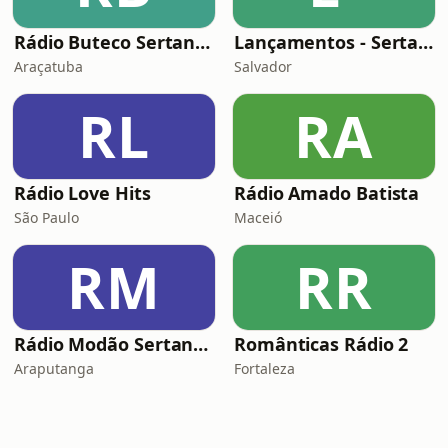
Rádio Buteco Sertanejo
Lançamentos - Sertanejo e Sofrência
Araçatuba
Salvador
RL
RA
Rádio Love Hits
Rádio Amado Batista
São Paulo
Maceió
RM
RR
Rádio Modão Sertanejo
Românticas Rádio 2
Araputanga
Fortaleza