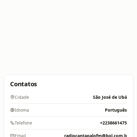
Contatos
Cidade
São José de Ubá
Idioma
Português
Telefone
+2238661475
Email
radiocantagalofm@bol.com.b