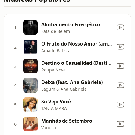
Alinhamento Energético
1
Fafá de Belém
O Fruto do Nosso Amor (amor Perfeito)
2
Amado Batista
Destino o Casualidad (Destino ou Acaso) [feat. Maite Perroni]
3
Roupa Nova
Deixa (feat. Ana Gabriela)
4
Lagum & Ana Gabriela
Só Vejo Você
5
TANIA MARA
Manhãs de Setembro
6
Vanusa