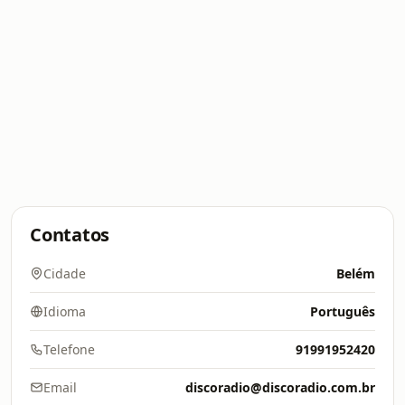
Contatos
Cidade
Belém
Idioma
Português
Telefone
91991952420
Email
discoradio@discoradio.com.br