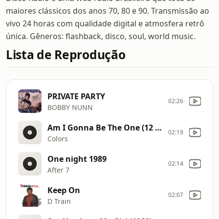
maiores clássicos dos anos 70, 80 e 90. Transmissão ao
vivo 24 horas com qualidade digital e atmosfera retrô
única. Gêneros: flashback, disco, soul, world music.
Lista de Reprodução
PRIVATE PARTY
02:26
BOBBY NUNN
Am I Gonna Be The One (12 Boogie
02:19
Colors
One night 1989
02:14
After 7
Keep On
02:07
D Train