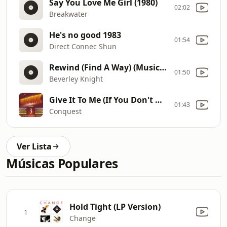
Say You Love Me Girl (1980)
02:02
Breakwater
He's no good 1983
01:54
Direct Connec Shun
Rewind (Find A Way) (Music Video)
01:50
Beverley Knight
Give It To Me (If You Don't Mind)
01:43
Conquest
Ver Lista
Músicas Populares
Hold Tight (LP Version)
1
Change