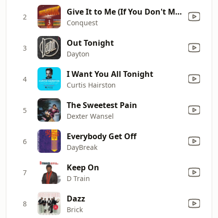
Give It to Me (If You Don't Mind)
2
Conquest
Out Tonight
3
Dayton
I Want You All Tonight
4
Curtis Hairston
The Sweetest Pain
5
Dexter Wansel
Everybody Get Off
6
DayBreak
Keep On
7
D Train
Dazz
8
Brick