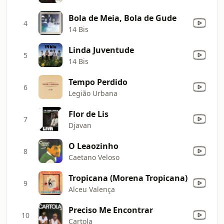
Bola de Meia, Bola de Gude
4
14 Bis
Linda Juventude
5
14 Bis
Tempo Perdido
6
Legião Urbana
Flor de Lis
7
Djavan
O Leaozinho
8
Caetano Veloso
Tropicana (Morena Tropicana)
9
Alceu Valença
Preciso Me Encontrar
10
Cartola