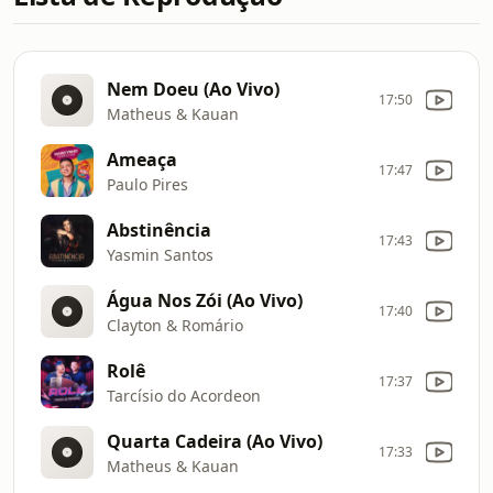
Nem Doeu (Ao Vivo)
17:50
Matheus & Kauan
Ameaça
17:47
Paulo Pires
Abstinência
17:43
Yasmin Santos
Água Nos Zói (Ao Vivo)
17:40
Clayton & Romário
Rolê
17:37
Tarcísio do Acordeon
Quarta Cadeira (Ao Vivo)
17:33
Matheus & Kauan