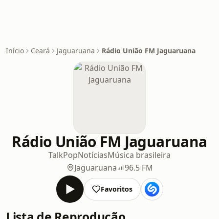
Início
Ceará
Jaguaruana
Rádio União FM Jaguaruana
Rádio União FM Jaguaruana
Talk
Pop
Notícias
Música brasileira
Jaguaruana
96.5 FM
Favoritos
Lista de Reprodução