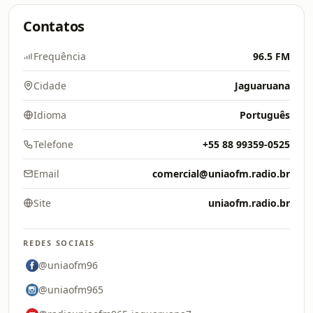
Contatos
Frequência
96.5 FM
Cidade
Jaguaruana
Idioma
Português
Telefone
+55 88 99359-0525
Email
comercial@uniaofm.radio.br
Site
uniaofm.radio.br
REDES SOCIAIS
@uniaofm96
@uniaofm965