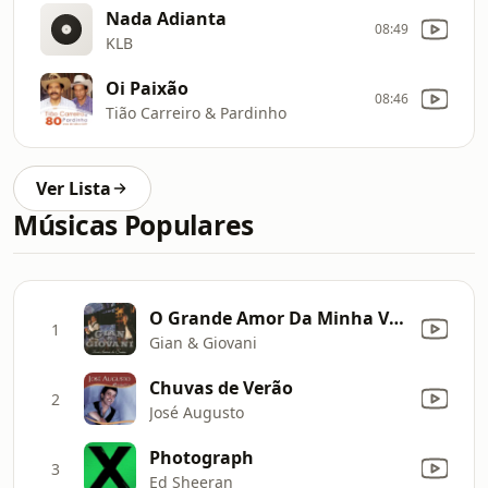
Nada Adianta
08:49
KLB
Oi Paixão
08:46
Tião Carreiro & Pardinho
Ver Lista
Músicas Populares
O Grande Amor Da Minha Vida (Convite de Casamento)
1
Gian & Giovani
Chuvas de Verão
2
José Augusto
Photograph
3
Ed Sheeran