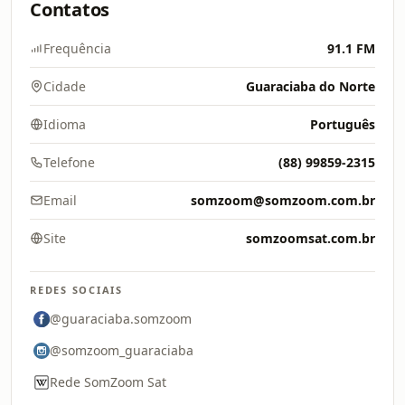
Contatos
Frequência
91.1 FM
Cidade
Guaraciaba do Norte
Idioma
Português
Telefone
(88) 99859-2315
Email
somzoom@somzoom.com.br
Site
somzoomsat.com.br
REDES SOCIAIS
@guaraciaba.somzoom
@somzoom_guaraciaba
Rede SomZoom Sat