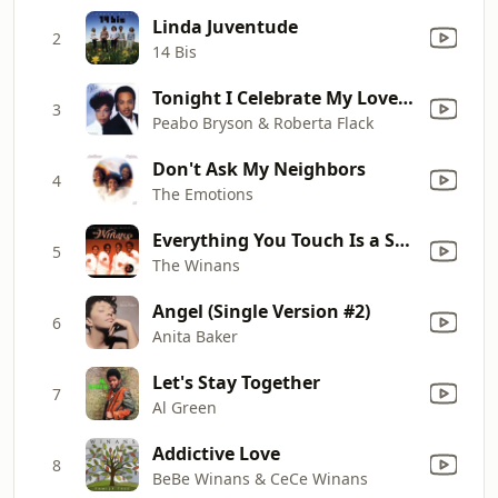
Linda Juventude
2
14 Bis
Tonight I Celebrate My Love (feat. Roberta Flack)
3
Peabo Bryson & Roberta Flack
Don't Ask My Neighbors
4
The Emotions
Everything You Touch Is a Song
5
The Winans
Angel (Single Version #2)
6
Anita Baker
Let's Stay Together
7
Al Green
Addictive Love
8
BeBe Winans & CeCe Winans