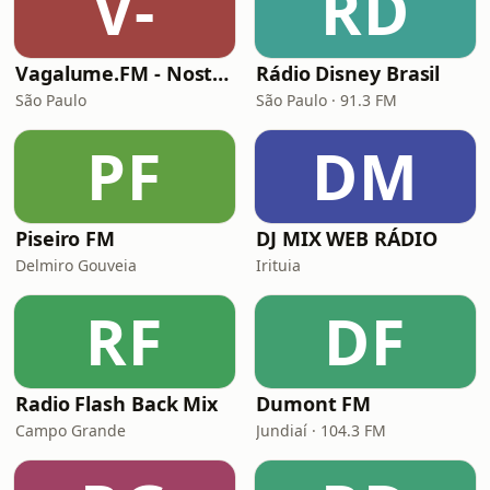
V-
RD
Vagalume.FM - Nostalgia (anos 2000)
Rádio Disney Brasil
São Paulo
São Paulo · 91.3 FM
PF
DM
Piseiro FM
DJ MIX WEB RÁDIO
Delmiro Gouveia
Irituia
RF
DF
Radio Flash Back Mix
Dumont FM
Campo Grande
Jundiaí · 104.3 FM