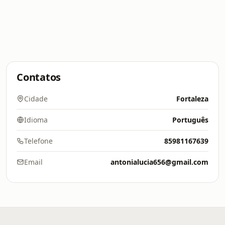
Contatos
Cidade
Fortaleza
Idioma
Português
Telefone
85981167639
Email
antonialucia656@gmail.com