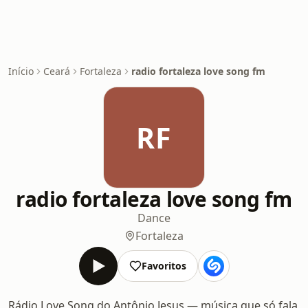
Início
Ceará
Fortaleza
radio fortaleza love song fm
RF
radio fortaleza love song fm
Dance
Fortaleza
Favoritos
Rádio Love Song do Antônio Jesus — música que só fala