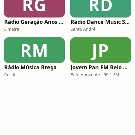
RG
RD
Rádio Geração Anos 80s Flashback
Rádio Dance Music Super Hits
Limeira
Santo André
RM
JP
Rádio Música Brega
Jovem Pan FM Belo Horizonte
Recife
Belo Horizonte · 99.1 FM