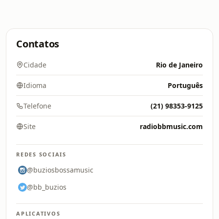
Contatos
Cidade
Rio de Janeiro
Idioma
Português
Telefone
(21) 98353-9125
Site
radiobbmusic.com
REDES SOCIAIS
@buziosbossamusic
@bb_buzios
APLICATIVOS