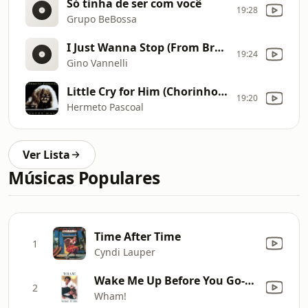
Só tinha de ser com você
19:28
Grupo BeBossa
I Just Wanna Stop (From Brother to Brother)
19:24
Gino Vannelli
Little Cry for Him (Chorinho Pra Ele)
19:20
Hermeto Pascoal
Ver Lista
Músicas Populares
Time After Time
1
Cyndi Lauper
Wake Me Up Before You Go-Go
2
Wham!