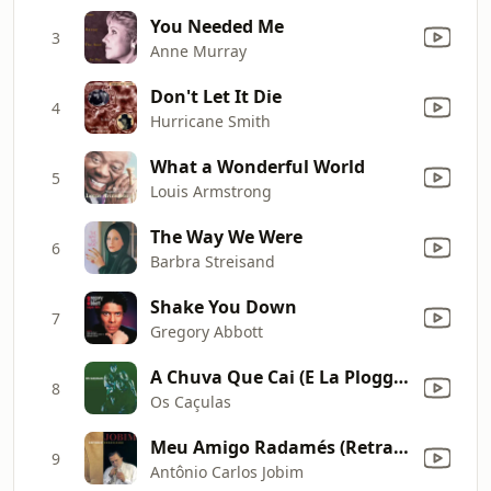
You Needed Me
3
Anne Murray
Don't Let It Die
4
Hurricane Smith
What a Wonderful World
5
Louis Armstrong
The Way We Were
6
Barbra Streisand
Shake You Down
7
Gregory Abbott
A Chuva Que Cai (E La Ploggia Che Va)
8
Os Caçulas
Meu Amigo Radamés (Retrato No. 1)
9
Antônio Carlos Jobim