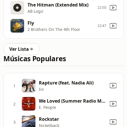
The Hitman (Extended Mix)
22:50
AB Logic
Fly
22:47
2 Brothers On The 4th Floor
Ver Lista
Músicas Populares
Rapture (feat. Nadia Ali)
1
Iio
We Loved (Summer Radio Mix1)
2
E. People
Rockstar
3
Nickelback