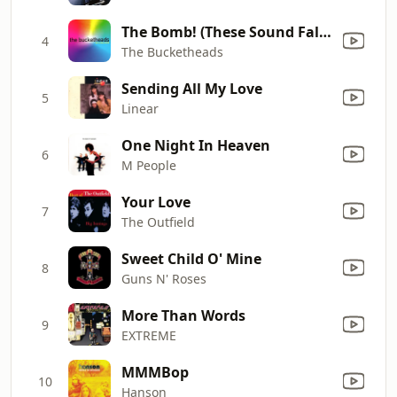
The Bomb! (These Sound Fall Into My Mind) [Radio Edit]
4
The Bucketheads
Sending All My Love
5
Linear
One Night In Heaven
6
M People
Your Love
7
The Outfield
Sweet Child O' Mine
8
Guns N' Roses
More Than Words
9
EXTREME
MMMBop
10
Hanson