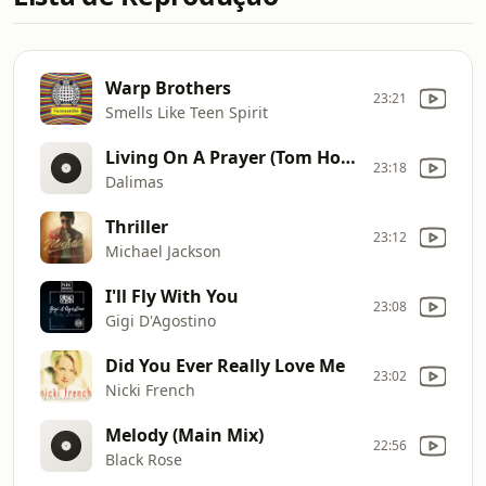
Warp Brothers
23:21
Smells Like Teen Spirit
Living On A Prayer (Tom Hopkins Remix)
23:18
Dalimas
Thriller
23:12
Michael Jackson
I'll Fly With You
23:08
Gigi D'Agostino
Did You Ever Really Love Me
23:02
Nicki French
Melody (Main Mix)
22:56
Black Rose