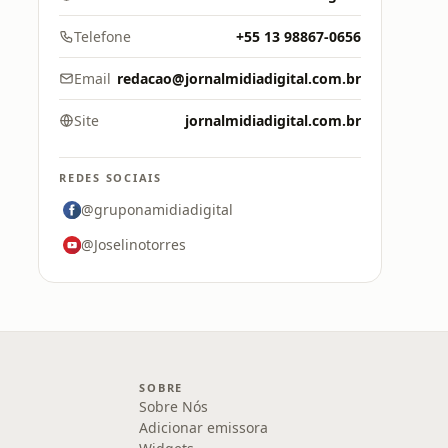
Telefone
+55 13 98867-0656
Email
redacao@jornalmidiadigital.com.br
Site
jornalmidiadigital.com.br
REDES SOCIAIS
@gruponamidiadigital
@Joselinotorres
SOBRE
Sobre Nós
Adicionar emissora