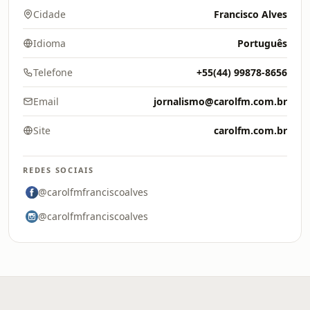
Cidade
Francisco Alves
Idioma
Português
Telefone
+55(44) 99878-8656
Email
jornalismo@carolfm.com.br
Site
carolfm.com.br
REDES SOCIAIS
@carolfmfranciscoalves
@carolfmfranciscoalves