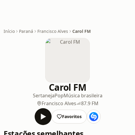
Início
Paraná
Francisco Alves
Carol FM
Carol FM
Sertaneja
Pop
Música brasileira
Francisco Alves
87.9 FM
Favoritos
Estações semelhantes