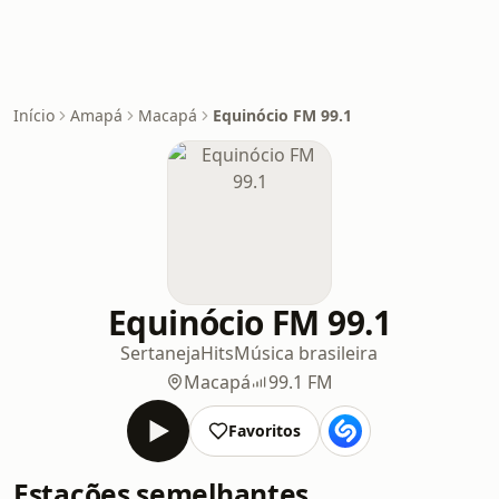
Início
Amapá
Macapá
Equinócio FM 99.1
Equinócio FM 99.1
Sertaneja
Hits
Música brasileira
Macapá
99.1 FM
Favoritos
Estações semelhantes