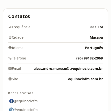
Contatos
Frequência
99.1 FM
Cidade
Macapá
Idioma
Português
Telefone
(96) 99182-2069
Email
alessandro.mareco@tvequinocio.com.br
Site
equinociofm.com.br
REDES SOCIAIS
@equinociofm
@equinociofm