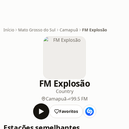
Início
Mato Grosso do Sul
Camapuã
FM Explosão
FM Explosão
Country
Camapuã
99.5 FM
Favoritos
Estações semelhantes