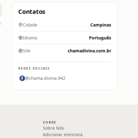
Contatos
tiba
Cidade
Campinas
Idioma
Português
Site
chamadivina.com.br
REDES SOCIAIS
@chama.divina.942
SOBRE
Sobre Nós
Adicionar emissora