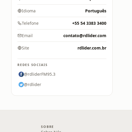
Idioma
Português
Telefone
+55 54 3383 3400
Email
contato@rdlider.com
Site
rdlider.com.br
REDES SOCIAIS
@rdliderFM95.3
@rdlider
SOBRE