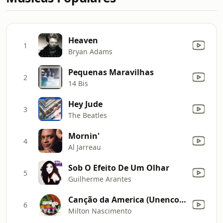
Heaven
1
Bryan Adams
Pequenas Maravilhas
2
14 Bis
Hey Jude
3
The Beatles
Mornin'
4
Al Jarreau
Sob O Efeito De Um Olhar
5
Guilherme Arantes
Canção da America (Unencounter)
6
Milton Nascimento