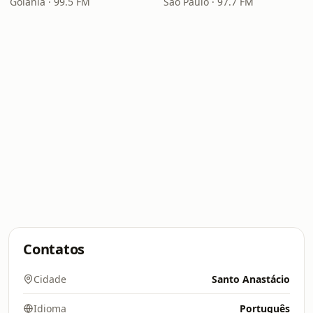
Goiânia · 99.5 FM
São Paulo · 97.7 FM
Contatos
Cidade
Santo Anastácio
Idioma
Português