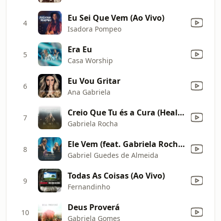
Eu Sei Que Vem (Ao Vivo)
4
Isadora Pompeo
Era Eu
5
Casa Worship
Eu Vou Gritar
6
Ana Gabriela
Creio Que Tu és a Cura (Healer) [Ao Vivo]
7
Gabriela Rocha
Ele Vem (feat. Gabriela Rocha) [Ao Vivo]
8
Gabriel Guedes de Almeida
Todas As Coisas (Ao Vivo)
9
Fernandinho
Deus Proverá
10
Gabriela Gomes