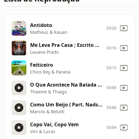
Antidoto
03:20
Matheus & Kauan
Me Leva Pra Casa ; Escrito Nas Estrelas ; Saudade
03:16
Lauana Prado
Feiticeiro
03:12
Chico Rey & Parana
O Que Acontece Na Balada ( Part. Fernando E Sorocaba )
03:09
Thaeme & Thiago
Como Um Beijo ( Part. Nadson O Ferinha )
03:06
Marcos & Belutti
Copo Vai, Copo Vem
03:04
Vini & Lucas