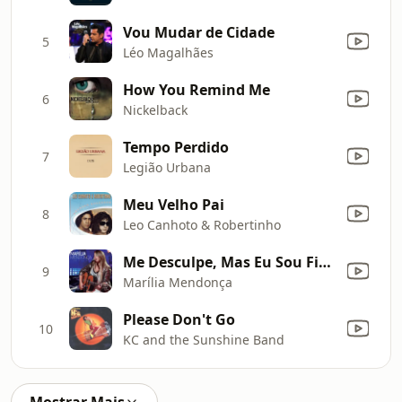
Vou Mudar de Cidade
5
Léo Magalhães
How You Remind Me
6
Nickelback
Tempo Perdido
7
Legião Urbana
Meu Velho Pai
8
Leo Canhoto & Robertinho
Me Desculpe, Mas Eu Sou Fiel (Ao Vivo)
9
Marília Mendonça
Please Don't Go
10
KC and the Sunshine Band