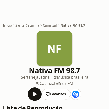
Início
Santa Catarina
Capinzal
Nativa FM 98.7
NF
Nativa FM 98.7
Sertaneja
Latina
Hits
Música brasileira
Capinzal
98.7 FM
Favoritos
Lista de Reprodução