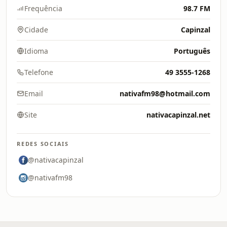
Frequência
98.7 FM
Cidade
Capinzal
Idioma
Português
Telefone
49 3555-1268
Email
nativafm98@hotmail.com
Site
nativacapinzal.net
REDES SOCIAIS
@nativacapinzal
@nativafm98