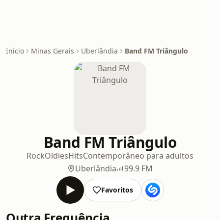
Início
Minas Gerais
Uberlândia
Band FM Triângulo
Band FM Triângulo
Rock
Oldies
Hits
Contemporâneo para adultos
Uberlândia
99.9 FM
Favoritos
Outra Frequência