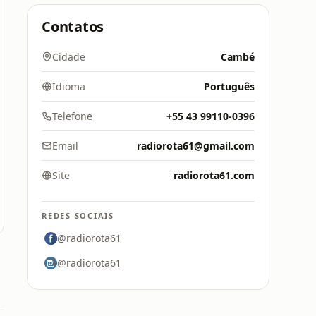
Contatos
Cidade
Cambé
Idioma
Português
Telefone
+55 43 99110-0396
Email
radiorota61@gmail.com
Site
radiorota61.com
REDES SOCIAIS
@radiorota61
@radiorota61