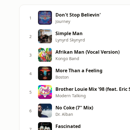
Don't Stop Believin'
1
Journey
Simple Man
2
Lynyrd Skynyrd
Afrikan Man (Vocal Version)
3
Kongo Band
More Than a Feeling
4
Boston
Brother Louie Mix '98 (feat. Eric 
5
Modern Talking
No Coke (7'' Mix)
6
Dr. Alban
Fascinated
7