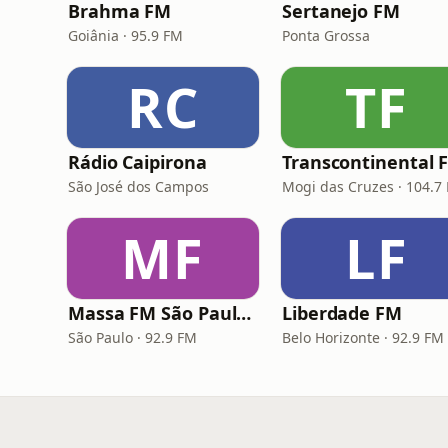
Brahma FM
Sertanejo FM
Goiânia · 95.9 FM
Ponta Grossa
RC
TF
Rádio Caipirona
Transcontinental 
São José dos Campos
Mogi das Cruzes · 104.7
MF
LF
Massa FM São Paulo 92.9
Liberdade FM
São Paulo · 92.9 FM
Belo Horizonte · 92.9 FM