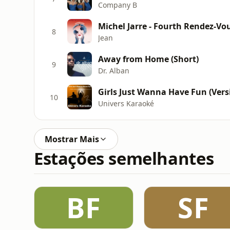
Company B
Michel Jarre - Fourth Rendez-Vo
8
Jean
Away from Home (Short)
9
Dr. Alban
10
Univers Karaoké
Mostrar Mais
Estações semelhantes
BF
SF