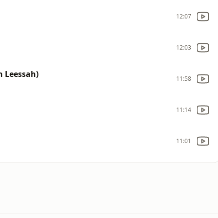
12:07
12:03
n Leessah)
11:58
11:14
11:01