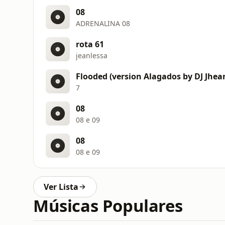
08
ADRENALINA 08
rota 61
jeanlessa
Flooded (version Alagados by DJ Jhea
7
08
08 e 09
08
08 e 09
Ver Lista
Músicas Populares