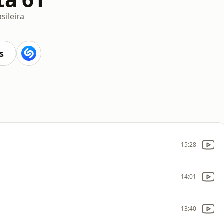
sileira
s
15:28
14:01
13:40