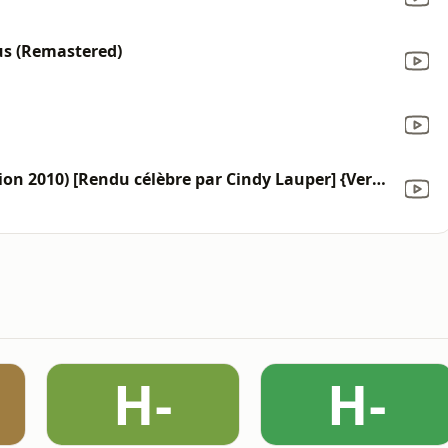
us (Remastered)
Girls Just Wanna Have Fun (Version 2010) [Rendu célèbre par Cindy Lauper] {Version karaoké choeurs}
H-
H-