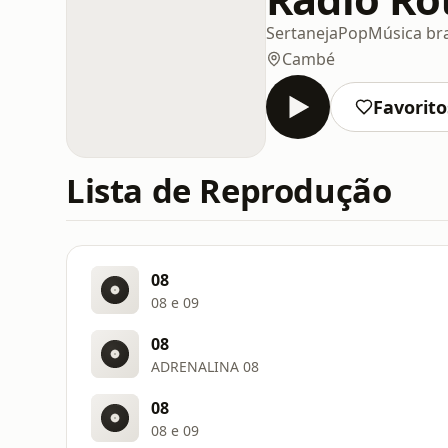
Sertaneja
Pop
Música bra
Cambé
Favorito
Lista de Reprodução
08
08 e 09
08
ADRENALINA 08
08
08 e 09