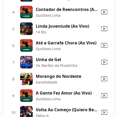
Contador de Reencontros (Ao Vivo)
4
Gusttavo Lima
Linda Juventude (Ao Vivo)
5
14 Bis
Até a Garrafa Chora (Ao Vivo)
6
Gusttavo Lima
Unha de Gel
7
Os Barões da Pisadinha
Morango do Nordeste
8
Karametade
A Gente Fez Amor (Ao Vivo)
9
Gusttavo Lima
Volta Ao Começo (Quiero Beber Hasta Perder el Control) [Ao Vivo]
10
Fábio Jr.