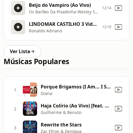
Beijo do Vampiro (Ao Vivo)
12:14
Os Barões Da Pisadinha Wesley Safadão
LINDOMAR CASTILHO 3 Vidas e 3 Destino
12:10
Ronaldo Adriano
Ver Lista
Músicas Populares
Porque Brigamos (I Am... I Said)
1
Diana
Haja Colírio (Ao Vivo) [feat. Hugo & Guilherme]
2
Guilherme & Benuto
Rewrite the Stars
3
Zac Efron & Zendaya