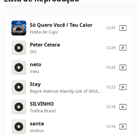
Só Quero Você / Teu Calor
12:37
Noda de Caju
Peter Cetera
12:29
OG
neto
12:26
meu
Stay
12:22
Boyce Avenue Mandy Lee of Misterwives
SILVINHO
12:18
Tralha Brasil
santa
12:16
onibus