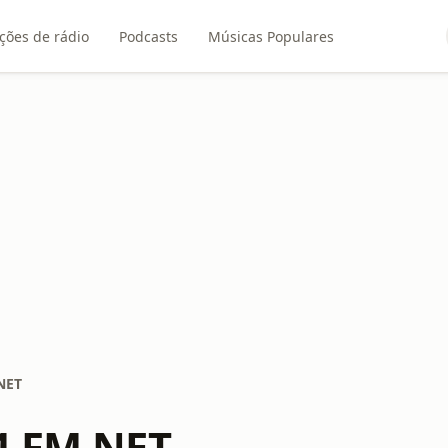
ções de rádio
Podcasts
Músicas Populares
NET
4 FM.NET