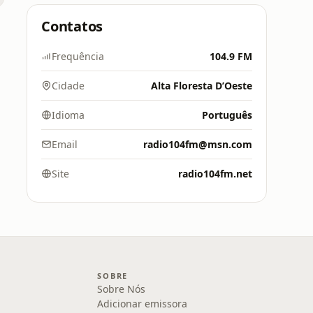
Contatos
Frequência
104.9 FM
Cidade
Alta Floresta D’Oeste
Idioma
Português
Email
radio104fm@msn.com
Site
radio104fm.net
SOBRE
Sobre Nós
Adicionar emissora