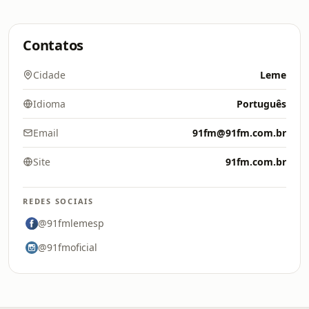
Contatos
Cidade
Leme
Idioma
Português
Email
91fm@91fm.com.br
Site
91fm.com.br
REDES SOCIAIS
@91fmlemesp
@91fmoficial