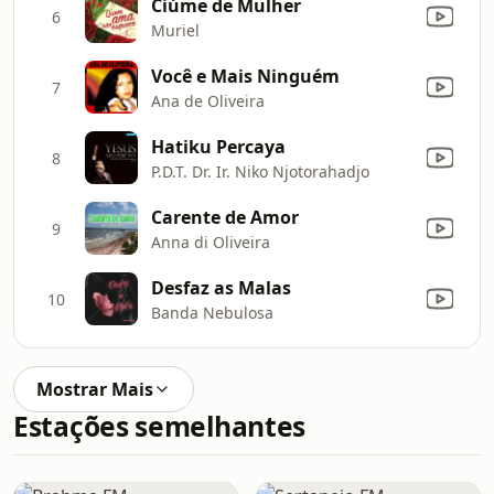
Ciúme de Mulher
6
Muriel
Você e Mais Ninguém
7
Ana de Oliveira
Hatiku Percaya
8
P.D.T. Dr. Ir. Niko Njotorahadjo
Carente de Amor
9
Anna di Oliveira
Desfaz as Malas
10
Banda Nebulosa
Mostrar Mais
Estações semelhantes