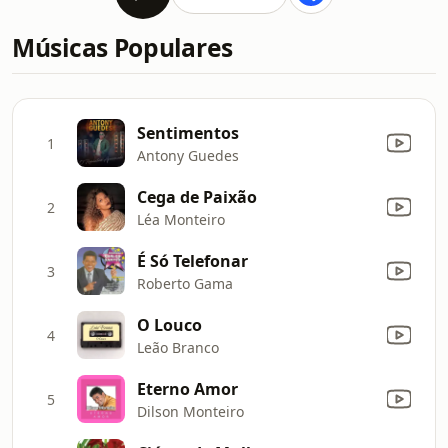
Músicas Populares
Sentimentos
1
Antony Guedes
Cega de Paixão
2
Léa Monteiro
É Só Telefonar
3
Roberto Gama
O Louco
4
Leão Branco
Eterno Amor
5
Dilson Monteiro