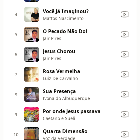
Você Já Imaginou?
4
Mattos Nascimento
O Pecado Não Doi
5
Jair Pires
Jesus Chorou
6
Jair Pires
Rosa Vermelha
7
Luiz De Carvalho
Sua Presença
8
Ivonaldo Albuquerque
Por onde Jesus passava
9
Caetano e Sueli
Quarta Dimensão
10
Voz da Verdade