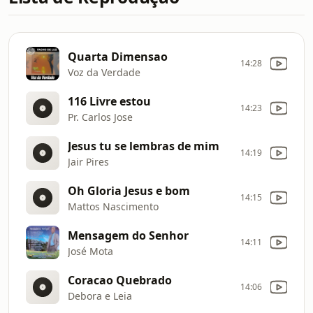
Quarta Dimensao
14:28
Voz da Verdade
116 Livre estou
14:23
Pr. Carlos Jose
Jesus tu se lembras de mim
14:19
Jair Pires
Oh Gloria Jesus e bom
14:15
Mattos Nascimento
Mensagem do Senhor
14:11
José Mota
Coracao Quebrado
14:06
Debora e Leia