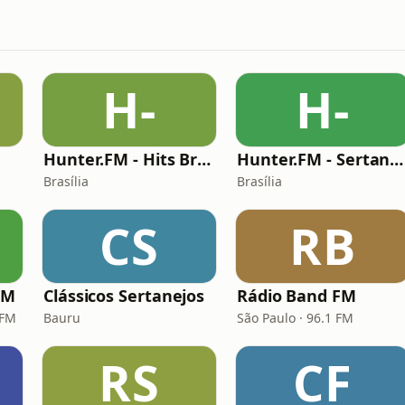
H-
H-
Hunter.FM - Hits Brasil
Hunter.FM - Sertanejo
Brasília
Brasília
CS
RB
FM
Clássicos Sertanejos
Rádio Band FM
 FM
Bauru
São Paulo · 96.1 FM
RS
CF