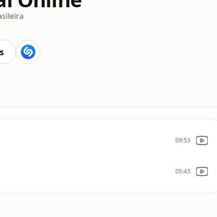
sileira
s
09:53
05:43