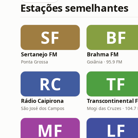
Estações semelhantes
SF
BF
Sertanejo FM
Brahma FM
Ponta Grossa
Goiânia · 95.9 FM
RC
TF
Rádio Caipirona
Transcontinental 
São José dos Campos
Mogi das Cruzes · 104.7
MF
LF