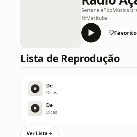
Sertaneja
Pop
Música bra
Marituba
Favorito
Lista de Reprodução
De
Dicas
De
Dicas
Ver Lista