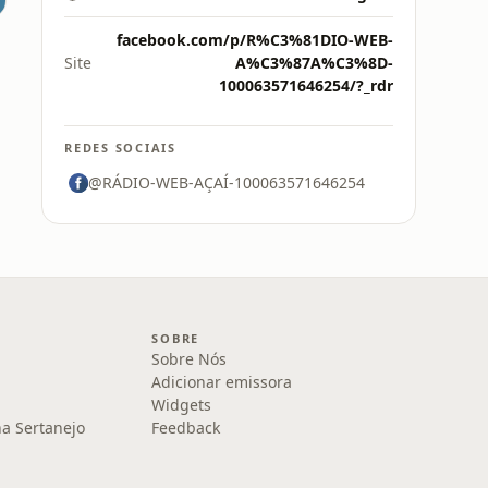
facebook.com/p/R%C3%81DIO-WEB-
Site
A%C3%87A%C3%8D-
100063571646254/?_rdr
REDES SOCIAIS
@RÁDIO-WEB-AÇAÍ-100063571646254
SOBRE
Sobre Nós
Adicionar emissora
Widgets
na Sertanejo
Feedback