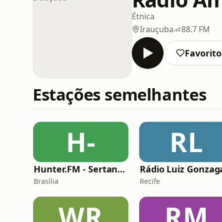
Étnica
Irauçuba
88.7 FM
Favorito
Estações semelhantes
H-
RL
Hunter.FM - Sertanejo
Rádio Luiz Gonzag
Brasília
Recife
WR
RM