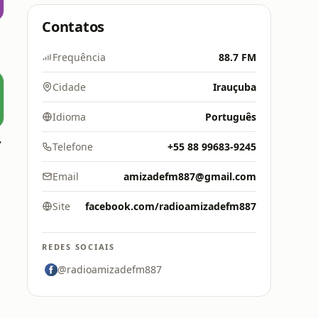
Contatos
Frequência
88.7 FM
Cidade
Irauçuba
Idioma
Português
87,9
Telefone
+55 88 99683-9245
Email
amizadefm887@gmail.com
Site
facebook.com/radioamizadefm887
REDES SOCIAIS
@radioamizadefm887