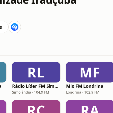
s
RL
MF
a
Rádio Líder FM Simolândia
Mix FM Londrina
Simolândia · 104.9 FM
Londrina · 102.9 FM
RC
RA