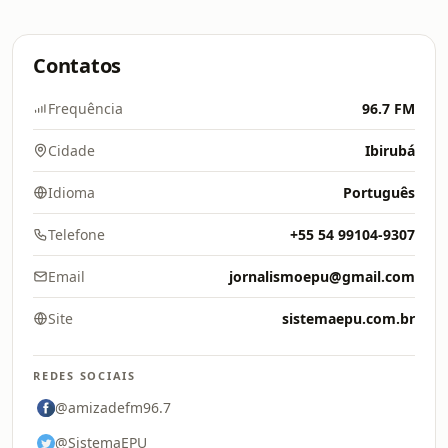
Contatos
Frequência
96.7 FM
Cidade
Ibirubá
Idioma
Português
Telefone
+55 54 99104-9307
Email
jornalismoepu@gmail.com
Site
sistemaepu.com.br
REDES SOCIAIS
@amizadefm96.7
@SistemaEPU