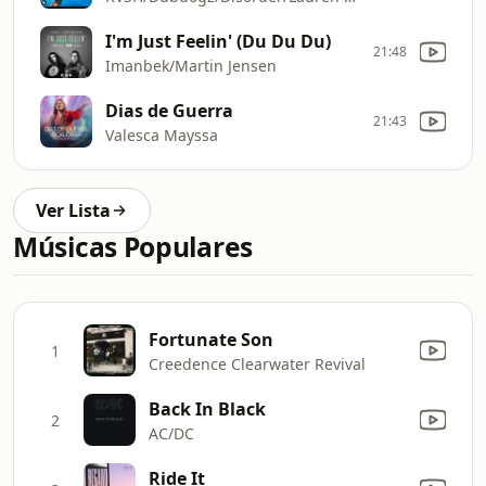
I'm Just Feelin' (Du Du Du)
21:48
Imanbek/Martin Jensen
Dias de Guerra
21:43
Valesca Mayssa
Ver Lista
Músicas Populares
Fortunate Son
1
Creedence Clearwater Revival
Back In Black
2
AC/DC
Ride It