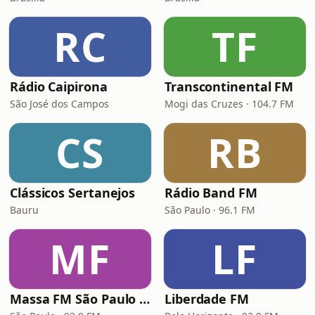
RC
TF
Rádio Caipirona
Transcontinental FM
São José dos Campos
Mogi das Cruzes · 104.7 FM
CS
RB
Clássicos Sertanejos
Rádio Band FM
Bauru
São Paulo · 96.1 FM
MF
LF
Massa FM São Paulo 92.9
Liberdade FM