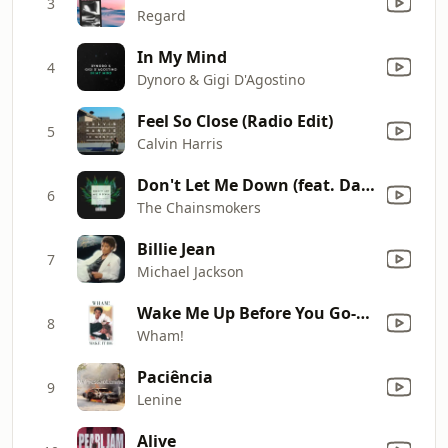
3
Regard
In My Mind
4
Dynoro & Gigi D'Agostino
Feel So Close (Radio Edit)
5
Calvin Harris
Don't Let Me Down (feat. Daya) [Ricky Remedy Remix]
6
The Chainsmokers
Billie Jean
7
Michael Jackson
Wake Me Up Before You Go-Go
8
Wham!
Paciência
9
Lenine
Alive