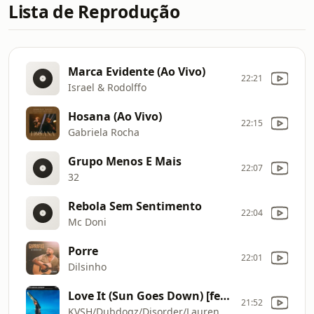
Lista de Reprodução
Marca Evidente (Ao Vivo)
22:21
Israel & Rodolffo
Hosana (Ao Vivo)
22:15
Gabriela Rocha
Grupo Menos E Mais
22:07
32
Rebola Sem Sentimento
22:04
Mc Doni
Porre
22:01
Dilsinho
Love It (Sun Goes Down) [feat. Lauren Nicole]
21:52
KVSH/Dubdogz/Disorder/Lauren Nicole