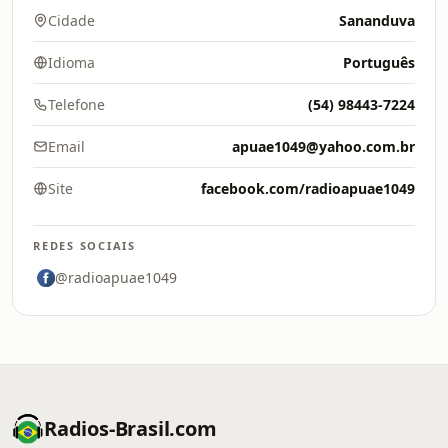
Cidade
Sananduva
Idioma
Português
Telefone
(54) 98443-7224
Email
apuae1049@yahoo.com.br
Site
facebook.com/radioapuae1049
REDES SOCIAIS
@radioapuae1049
Radios-Brasil.com