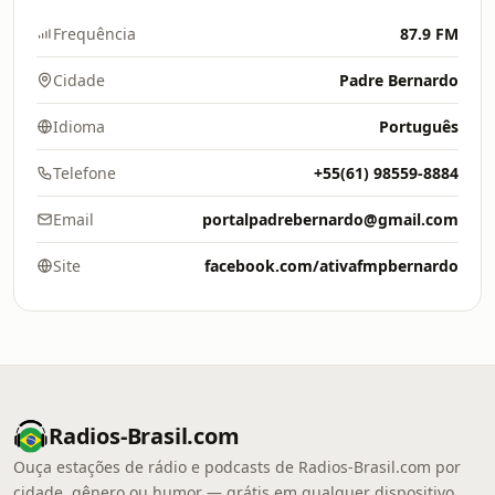
Frequência
87.9 FM
Cidade
Padre Bernardo
Idioma
Português
Telefone
+55(61) 98559-8884
Email
portalpadrebernardo@gmail.com
Site
facebook.com/ativafmpbernardo
Radios-Brasil.com
Ouça estações de rádio e podcasts de Radios-Brasil.com por
cidade, gênero ou humor — grátis em qualquer dispositivo.