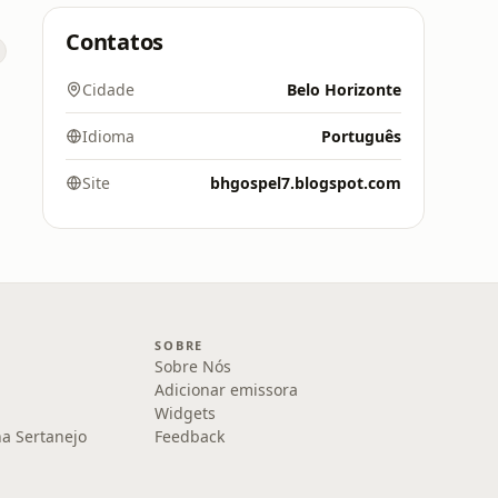
Contatos
Cidade
Belo Horizonte
Idioma
Português
Site
bhgospel7.blogspot.com
SOBRE
Sobre Nós
Adicionar emissora
Widgets
na Sertanejo
Feedback