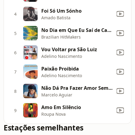
Foi Só Um Sónho
4
Amado Batista
No Dia em Que Eu Saí de Casa (Style Zezé Di Camargo e Luciano) [Karaoke Version]
5
Brazilian HitMakers
Vou Voltar pra São Luiz
6
Adelino Nascimento
Paixão Proibida
7
Adelino Nascimento
Não Dá Pra Fazer Amor Sem Ter Você
8
Marcelo Aguiar
Amo Em Silêncio
9
Roupa Nova
Estações semelhantes