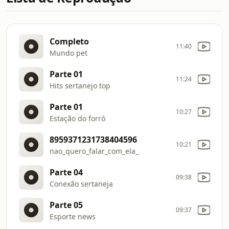
Completo
11:40
Mundo pet
Parte 01
11:24
Hits sertanejo top
Parte 01
10:27
Estação do forró
8959371231738404596
10:21
nao_quero_falar_com_ela_
Parte 04
09:38
Conexão sertaneja
Parte 05
09:37
Esporte news