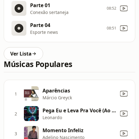
Parte 01
08:52
Conexão sertaneja
Parte 04
08:51
Esporte news
Ver Lista
Músicas Populares
Aparências
1
Márcio Greyck
Pega Eu e Leva Pra Você (Ao Vivo)
2
Leonardo
Momento Infeliz
3
Adelino Nascimento