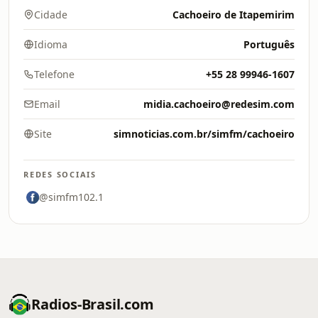
Cidade
Cachoeiro de Itapemirim
Idioma
Português
Telefone
+55 28 99946-1607
Email
midia.cachoeiro@redesim.com
Site
simnoticias.com.br/simfm/cachoeiro
REDES SOCIAIS
@simfm102.1
Radios-Brasil.com