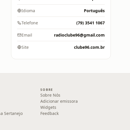
Idioma
Português
Telefone
(79) 3541 1067
Email
radioclube96@gmail.com
Site
clube96.com.br
SOBRE
Sobre Nós
Adicionar emissora
Widgets
na Sertanejo
Feedback