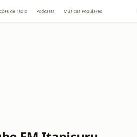
ções de rádio
Podcasts
Músicas Populares
ube FM Itapicuru