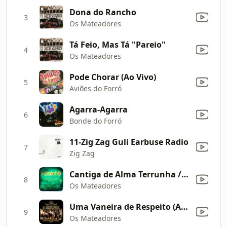
Dona do Rancho
3
Os Mateadores
Tá Feio, Mas Tá "Pareio"
4
Os Mateadores
Pode Chorar (Ao Vivo)
5
Aviões do Forró
Agarra-Agarra
6
Bonde do Forró
11-Zig Zag Guli Earbuse Radio
7
Zig Zag
Cantiga de Alma Terrunha / Bolicheiro de Vila (Ao Vivo)
8
Os Mateadores
Uma Vaneira de Respeito (Ao Vivo)
9
Os Mateadores