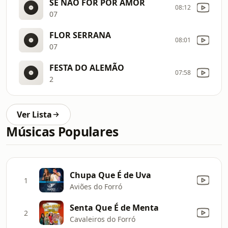
SE NAO FOR POR AMOR
08:12
07
FLOR SERRANA
08:01
07
FESTA DO ALEMÃO
07:58
2
Ver Lista
Músicas Populares
Chupa Que É de Uva
1
Aviões do Forró
Senta Que É de Menta
2
Cavaleiros do Forró