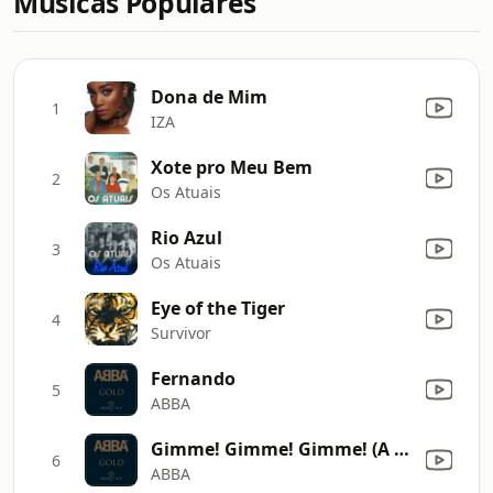
Músicas Populares
Dona de Mim
1
IZA
Xote pro Meu Bem
2
Os Atuais
Rio Azul
3
Os Atuais
Eye of the Tiger
4
Survivor
Fernando
5
ABBA
Gimme! Gimme! Gimme! (A Man After Midnight)
6
ABBA