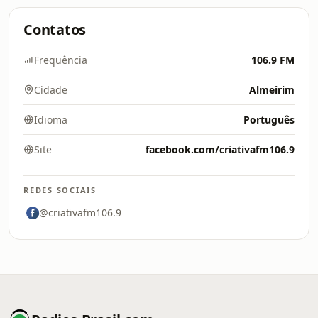
Contatos
Frequência
106.9 FM
Cidade
Almeirim
Idioma
Português
Site
facebook.com/criativafm106.9
REDES SOCIAIS
@criativafm106.9