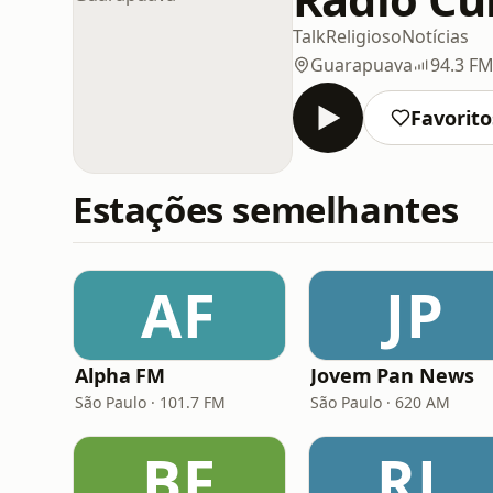
Talk
Religioso
Notícias
Guarapuava
94.3 F
Favorito
Estações semelhantes
AF
JP
Alpha FM
Jovem Pan News
São Paulo · 101.7 FM
São Paulo · 620 AM
BF
RL