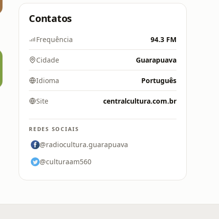
Contatos
Frequência
94.3 FM
Cidade
Guarapuava
Idioma
Português
Site
centralcultura.com.br
REDES SOCIAIS
@radiocultura.guarapuava
@culturaam560