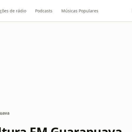
ções de rádio
Podcasts
Músicas Populares
puava
ltura FM Guarapuava