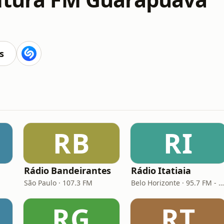
M
s
RB
RI
Rádio Bandeirantes
Rádio Itatiaia
São Paulo · 107.3 FM
Belo Horizonte · 95.7 FM - 610 AM
RG
RT