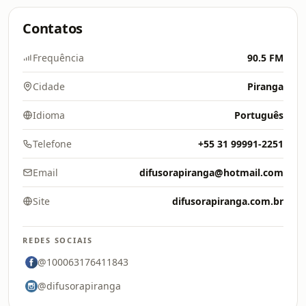
Contatos
Frequência
90.5 FM
Cidade
Piranga
Idioma
Português
Telefone
+55 31 99991-2251
Email
difusorapiranga@hotmail.com
Site
difusorapiranga.com.br
REDES SOCIAIS
@100063176411843
@difusorapiranga