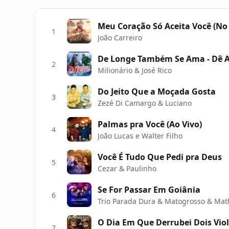
Meu Coração Só Aceita Você (No
1
João Carreiro
De Longe Também Se Ama - Dê 
2
Milionário & José Rico
Do Jeito Que a Moçada Gosta
3
Zezé Di Camargo & Luciano
Palmas pra Você (Ao Vivo)
4
João Lucas e Walter Filho
Você É Tudo Que Pedi pra Deus
5
Cezar & Paulinho
Se For Passar Em Goiânia
6
Trio Parada Dura & Matogrosso & Mat
O Dia Em Que Derrubei Dois Viol
7