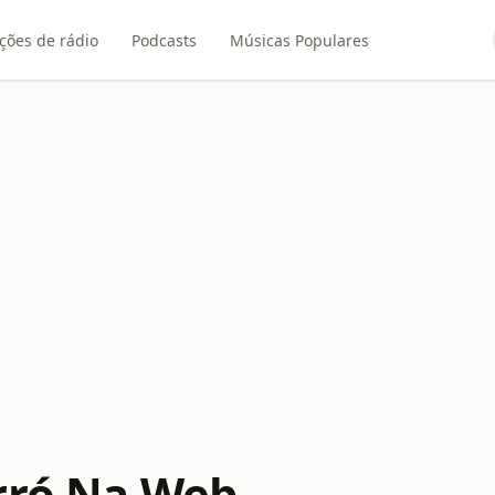
ções de rádio
Podcasts
Músicas Populares
rró Na Web