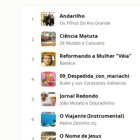
Andarilho
1
Os Filhos Do Rio Grande
Ciência Matuta
2
Zé Mulato e Cassiano
Reformando a Mulher "Véia"
3
Baitaca
09_Despedida_con_mariachi
4
Rube y sus Corazones Solitarios
Jornal Redondo
5
João Mulato e Douradinho
O Viajante (Instrumental)
6
Padre Zezinho scj
O Nome de Jesus
7