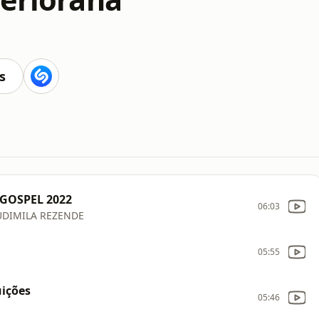
s
GOSPEL 2022
06:03
LUDIMILA REZENDE
05:55
uições
05:46