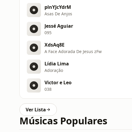
plnYJcYdrM
Asas De Anjos
Jessé Aguiar
095
XdsAq8E
A Face Adorada De Jesus zFw
Lídia Lima
Adoração
Victor e Leo
038
Ver Lista
Músicas Populares