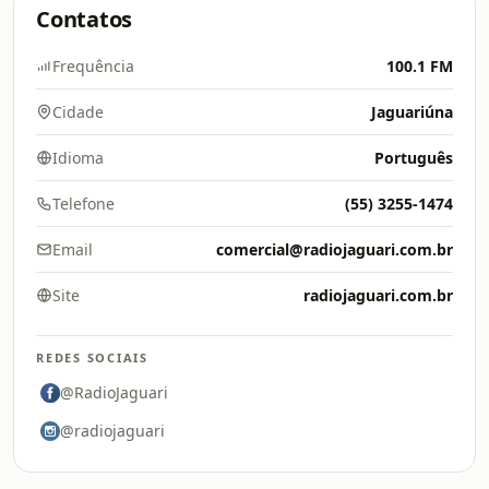
Contatos
Frequência
100.1 FM
Cidade
Jaguariúna
Idioma
Português
Telefone
(55) 3255-1474
Email
comercial@radiojaguari.com.br
Site
radiojaguari.com.br
REDES SOCIAIS
@RadioJaguari
@radiojaguari