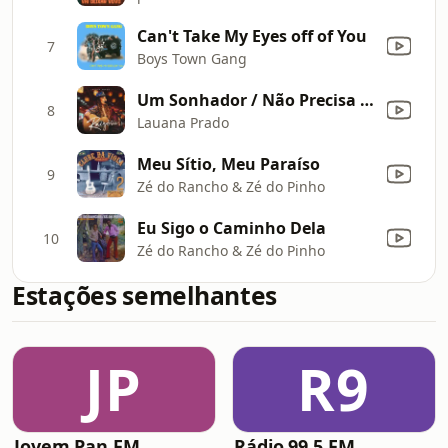
Can't Take My Eyes off of You
7
Boys Town Gang
Um Sonhador / Não Precisa / Não Aprendi A Dizer Adeus (Ao Vivo)
8
Lauana Prado
Meu Sítio, Meu Paraíso
9
Zé do Rancho & Zé do Pinho
Eu Sigo o Caminho Dela
10
Zé do Rancho & Zé do Pinho
Estações semelhantes
JP
R9
Jovem Pan FM
Rádio 99,5 FM