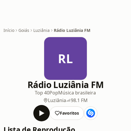
Início
Goiás
Luziânia
Rádio Luziânia FM
RL
Rádio Luziânia FM
Top 40
Pop
Música brasileira
Luziânia
98.1 FM
Favoritos
Lista de Reprodução