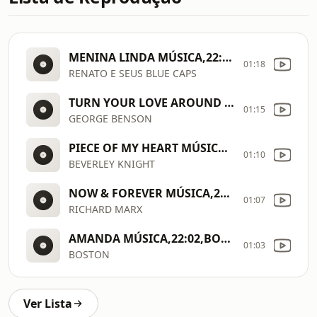
MENINA LINDA MÚSICA,22:17,"RENATO E SEUS BLUE CAPS","MENINA LINDA",160752,
01:18
RENATO E SEUS BLUE CAPS
TURN YOUR LOVE AROUND MÚSICA,22:14,"GEORGE BENSON","TURN YOUR LOVE AROUND",213812,
01:15
GEORGE BENSON
PIECE OF MY HEART MÚSICA,22:10,"BEVERLEY KNIGHT","PIECE OF MY HEART",241920,
01:10
BEVERLEY KNIGHT
NOW & FOREVER MÚSICA,22:06,"RICHARD MARX","NOW & FOREVER",207096,
01:07
RICHARD MARX
AMANDA MÚSICA,22:02,BOSTON,AMANDA,247632,
01:03
BOSTON
Ver Lista