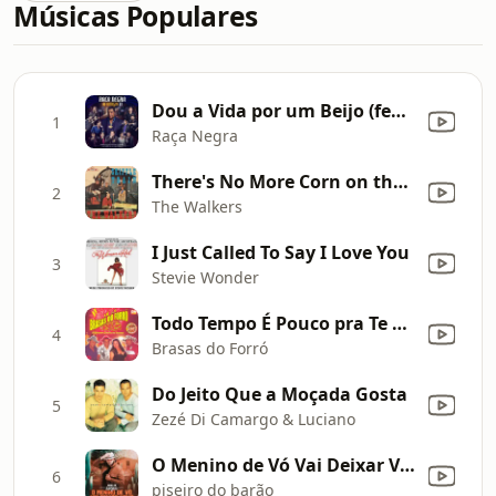
Músicas Populares
Dou a Vida por um Beijo (feat. Zezé Di Camargo & Luciano) [Ao Vivo]
1
Raça Negra
There's No More Corn on the Brasos
2
The Walkers
I Just Called To Say I Love You
3
Stevie Wonder
Todo Tempo É Pouco pra Te Amar (Ao Vivo)
4
Brasas do Forró
Do Jeito Que a Moçada Gosta
5
Zezé Di Camargo & Luciano
O Menino de Vó Vai Deixar Vovó (feat. Mãe Ninha de oyá)
6
piseiro do barão