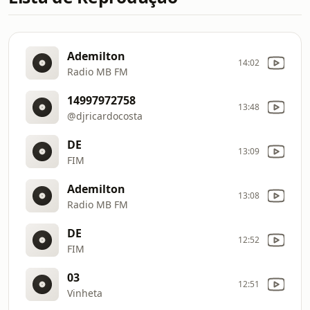
Ademilton
14:02
Radio MB FM
14997972758
13:48
@djricardocosta
DE
13:09
FIM
Ademilton
13:08
Radio MB FM
DE
12:52
FIM
03
12:51
Vinheta