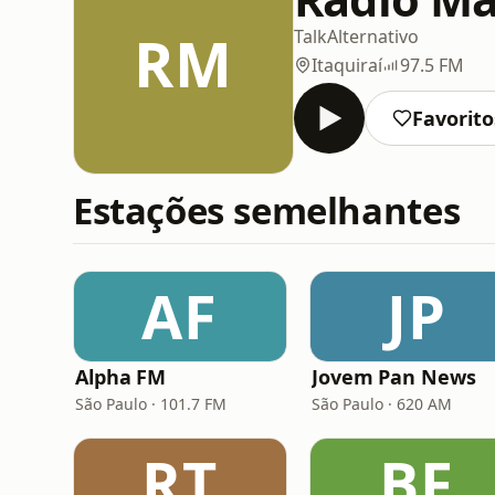
RM
Talk
Alternativo
Itaquiraí
97.5 FM
Favorito
Estações semelhantes
AF
JP
Alpha FM
Jovem Pan News
São Paulo · 101.7 FM
São Paulo · 620 AM
RT
BF