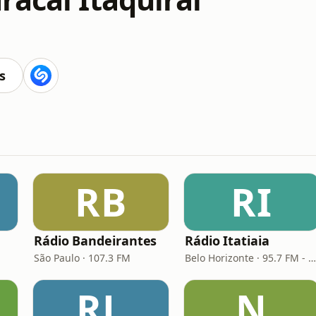
s
RB
RI
Rádio Bandeirantes
Rádio Itatiaia
São Paulo · 107.3 FM
Belo Horizonte · 95.7 FM - 610 AM
RL
N